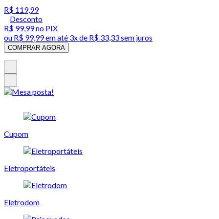
R$ 119,99
Desconto
R$ 99,99
no PIX
ou
R$ 99,99
em até
3x de R$ 33,33 sem juros
COMPRAR AGORA
Cupom
Eletroportáteis
Eletrodom