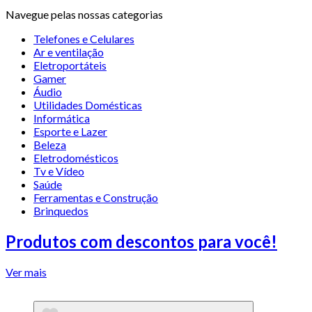
Navegue pelas nossas categorias
Telefones e Celulares
Ar e ventilação
Eletroportáteis
Gamer
Áudio
Utilidades Domésticas
Informática
Esporte e Lazer
Beleza
Eletrodomésticos
Tv e Vídeo
Saúde
Ferramentas e Construção
Brinquedos
Produtos com descontos para você!
Ver mais