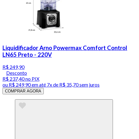
Liquidificador Arno Powermax Comfort Control
LN65 Preto - 220V
R$ 249,90
Desconto
R$ 237,40
no PIX
ou
R$ 249,90
em até
7x de R$ 35,70 sem juros
COMPRAR AGORA