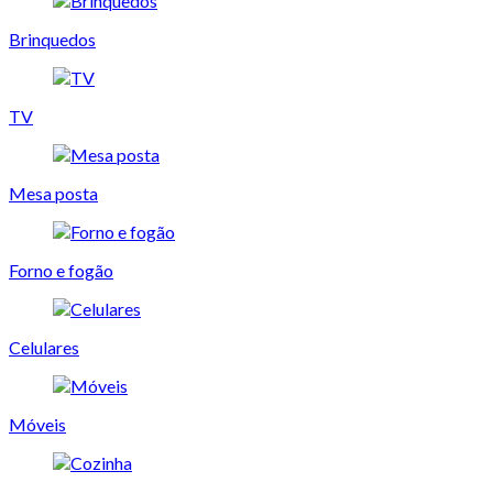
Brinquedos
TV
Mesa posta
Forno e fogão
Celulares
Móveis