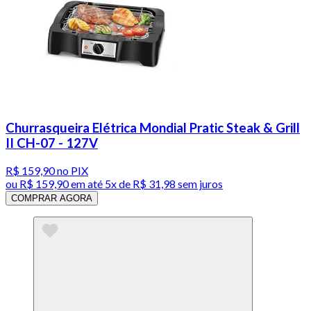
Churrasqueira Elétrica Mondial Pratic Steak & Grill
II CH-07 - 127V
R$ 159,90
no PIX
ou
R$ 159,90
em até
5x de R$ 31,98 sem juros
COMPRAR AGORA