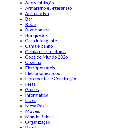
Ar e ventilação
Armarinho e Artesanato
Automotivo
Bar
Bebê
Bomboniere
Brinquedos
Casa Inteligente
Cama e banho
Celulares e Telefonia
Copa do Mundo 2026
Cozinha
Eletroportáteis
Eletrodomésticos
Ferramentas e Construção
Festa
Games
Informática
Lazer
Mesa Posta
Móveis
Mundo Beleza
Organização
Papelaria