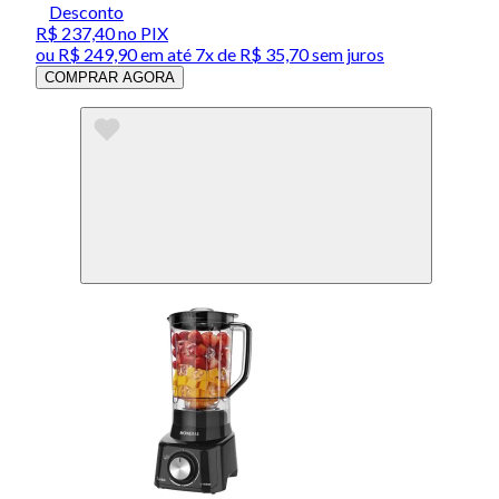
Desconto
R$ 237,40
no PIX
ou
R$ 249,90
em até
7x de R$ 35,70 sem juros
COMPRAR AGORA