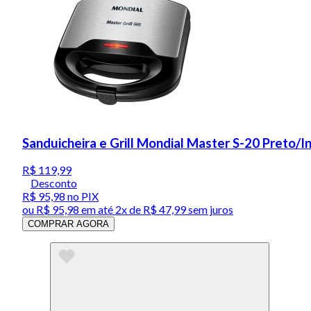
Sanduicheira e Grill Mondial Master S-20 Preto/
R$ 119,99
Desconto
R$ 95,98
no PIX
ou
R$ 95,98
em até
2x de R$ 47,99 sem juros
COMPRAR AGORA