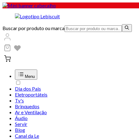
Buscar por produto ou marca
Menu
Dia dos Pais
Eletroportáteis
Tv's
Brinquedos
Ar e Ventilação
Áudio
Servir
Blog
Canal da Le