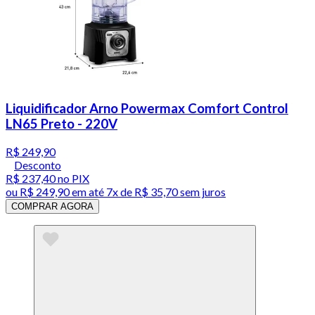
Liquidificador Arno Powermax Comfort Control
LN65 Preto - 220V
R$ 249,90
Desconto
R$ 237,40
no PIX
ou
R$ 249,90
em até
7x de R$ 35,70 sem juros
COMPRAR AGORA