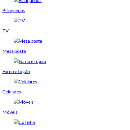
Brinquedos
TV
Mesa posta
Forno e fogão
Celulares
Móveis