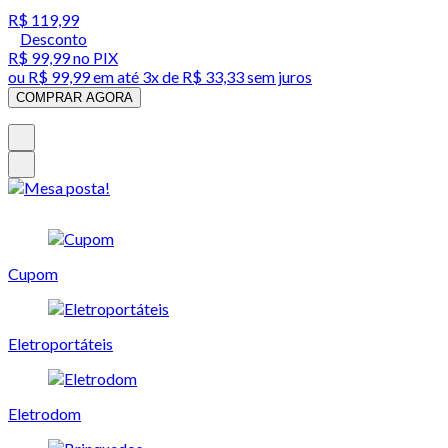
R$ 119,99
Desconto
R$ 99,99
no PIX
ou
R$ 99,99
em até
3x de R$ 33,33 sem juros
COMPRAR AGORA
Cupom
Eletroportáteis
Eletrodom