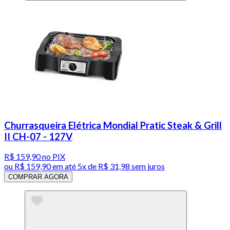
Churrasqueira Elétrica Mondial Pratic Steak & Grill
II CH-07 - 127V
R$ 159,90
no PIX
ou
R$ 159,90
em até
5x de R$ 31,98 sem juros
COMPRAR AGORA