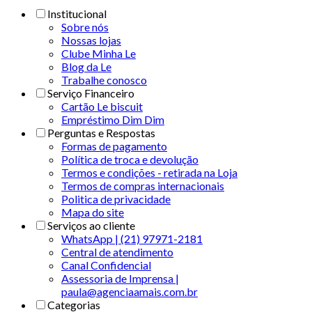
Institucional
Sobre nós
Nossas lojas
Clube Minha Le
Blog da Le
Trabalhe conosco
Serviço Financeiro
Cartão Le biscuit
Empréstimo Dim Dim
Perguntas e Respostas
Formas de pagamento
Política de troca e devolução
Termos e condições - retirada na Loja
Termos de compras internacionais
Politica de privacidade
Mapa do site
Serviços ao cliente
WhatsApp | (21) 97971-2181
Central de atendimento
Canal Confidencial
Assessoria de Imprensa |
paula@agenciaamais.com.br
Categorias