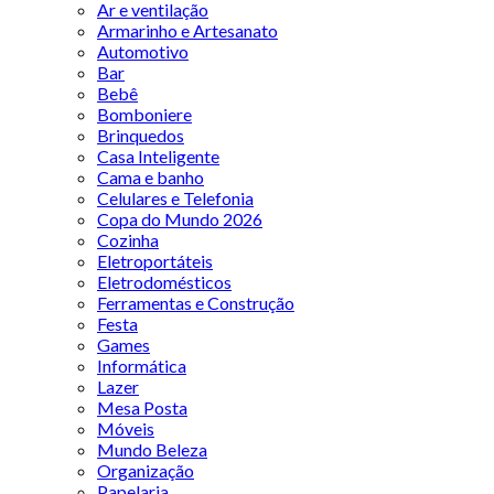
Ar e ventilação
Armarinho e Artesanato
Automotivo
Bar
Bebê
Bomboniere
Brinquedos
Casa Inteligente
Cama e banho
Celulares e Telefonia
Copa do Mundo 2026
Cozinha
Eletroportáteis
Eletrodomésticos
Ferramentas e Construção
Festa
Games
Informática
Lazer
Mesa Posta
Móveis
Mundo Beleza
Organização
Papelaria