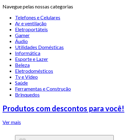
Navegue pelas nossas categorias
Telefones e Celulares
Ar e ventilação
Eletroportáteis
Gamer
Áudio
Utilidades Domésticas
Informática
Esporte e Lazer
Beleza
Eletrodomésticos
Tv e Vídeo
Saúde
Ferramentas e Construção
Brinquedos
Produtos com descontos para você!
Ver mais