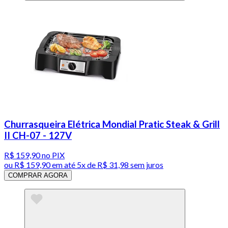
Churrasqueira Elétrica Mondial Pratic Steak & Grill
II CH-07 - 127V
R$ 159,90
no PIX
ou
R$ 159,90
em até
5x de R$ 31,98 sem juros
COMPRAR AGORA