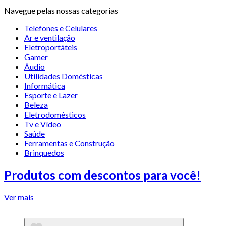
Navegue pelas nossas categorias
Telefones e Celulares
Ar e ventilação
Eletroportáteis
Gamer
Áudio
Utilidades Domésticas
Informática
Esporte e Lazer
Beleza
Eletrodomésticos
Tv e Vídeo
Saúde
Ferramentas e Construção
Brinquedos
Produtos com descontos para você!
Ver mais