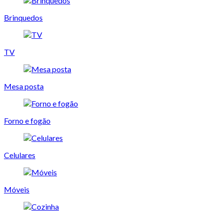
Brinquedos
TV
Mesa posta
Forno e fogão
Celulares
Móveis