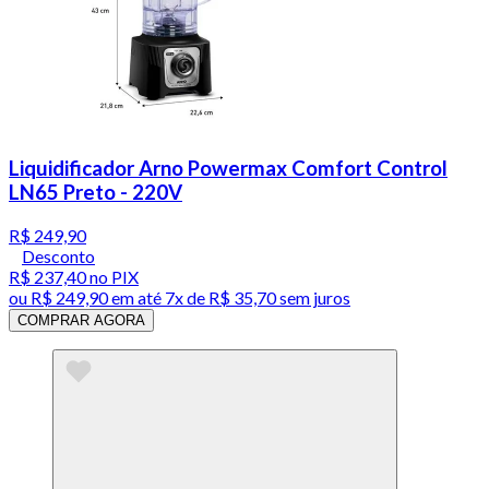
Liquidificador Arno Powermax Comfort Control
LN65 Preto - 220V
R$ 249,90
Desconto
R$ 237,40
no PIX
ou
R$ 249,90
em até
7x de R$ 35,70 sem juros
COMPRAR AGORA