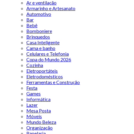
Ar e ventilação
Armarinho e Artesanato
Automotivo
Bar
Bebê
Bomboniere
Brinquedos
Casa Inteligente
Cama e banho
Celulares e Telefonia
Copa do Mundo 2026
Cozinha
Eletroportáteis
Eletrodomésticos
Ferramentas e Construção
Festa
Games
Informática
Lazer
Mesa Posta
Móveis
Mundo Beleza
Organização
Papelaria