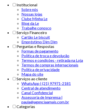
Institucional
Sobre nós
Nossas lojas
Clube Minha Le
Blog da Le
Trabalhe conosco
Serviço Financeiro
Cartão Le biscuit
Empréstimo Dim Dim
Perguntas e Respostas
Formas de pagamento
Política de troca e devolução
Termos e condições - retirada na Loja
Termos de compras internacionais
Politica de privacidade
Mapa do site
Serviços ao cliente
WhatsApp | (21) 97971-2181
Central de atendimento
Canal Confidencial
Assessoria de Imprensa |
paula@agenciaamais.com.br
Categorias