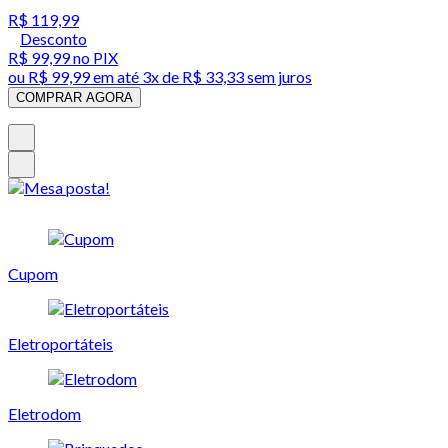
R$ 119,99
Desconto
R$ 99,99
no PIX
ou
R$ 99,99
em até
3x de R$ 33,33 sem juros
COMPRAR AGORA
Cupom
Eletroportáteis
Eletrodom