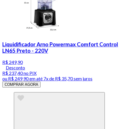
Liquidificador Arno Powermax Comfort Control
LN65 Preto - 220V
R$ 249,90
Desconto
R$ 237,40
no PIX
ou
R$ 249,90
em até
7x de R$ 35,70 sem juros
COMPRAR AGORA