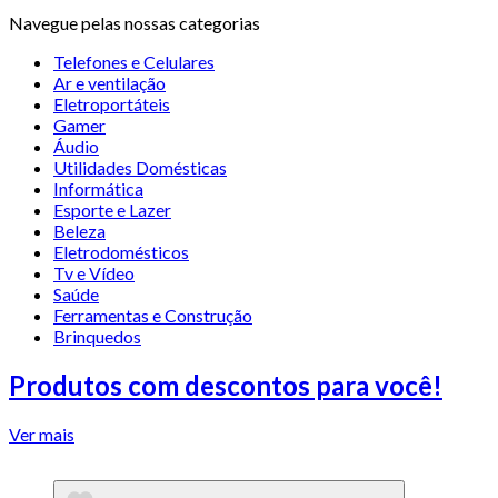
Navegue pelas nossas categorias
Telefones e Celulares
Ar e ventilação
Eletroportáteis
Gamer
Áudio
Utilidades Domésticas
Informática
Esporte e Lazer
Beleza
Eletrodomésticos
Tv e Vídeo
Saúde
Ferramentas e Construção
Brinquedos
Produtos com descontos para você!
Ver mais