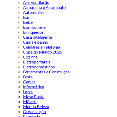
Ar e ventilação
Armarinho e Artesanato
Automotivo
Bar
Bebê
Bomboniere
Brinquedos
Casa Inteligente
Cama e banho
Celulares e Telefonia
Copa do Mundo 2026
Cozinha
Eletroportáteis
Eletrodomésticos
Ferramentas e Construção
Festa
Games
Informática
Lazer
Mesa Posta
Móveis
Mundo Beleza
Organização
Papelaria