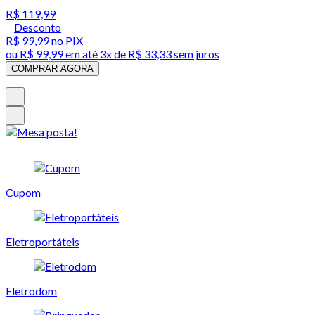
R$ 119,99
Desconto
R$ 99,99
no PIX
ou
R$ 99,99
em até
3x de R$ 33,33 sem juros
COMPRAR AGORA
Cupom
Eletroportáteis
Eletrodom