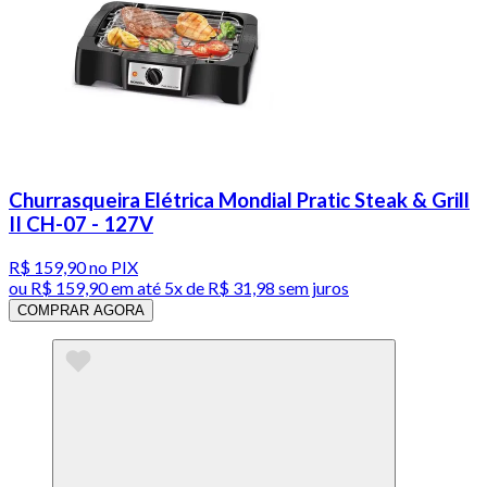
Churrasqueira Elétrica Mondial Pratic Steak & Grill
II CH-07 - 127V
R$ 159,90
no PIX
ou
R$ 159,90
em até
5x de R$ 31,98 sem juros
COMPRAR AGORA