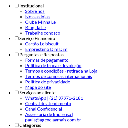
Institucional
Sobre nós
Nossas lojas
Clube Minha Le
Blog da Le
Trabalhe conosco
Serviço Financeiro
Cartão Le biscuit
Empréstimo Dim Dim
Perguntas e Respostas
Formas de pagamento
Política de troca e devolução
Termos e condições - retirada na Loja
Termos de compras internacionais
Politica de privacidade
Mapa do site
Serviços ao cliente
WhatsApp | (21) 97971-2181
Central de atendimento
Canal Confidencial
Assessoria de Imprensa |
paula@agenciaamais.com.br
Categorias