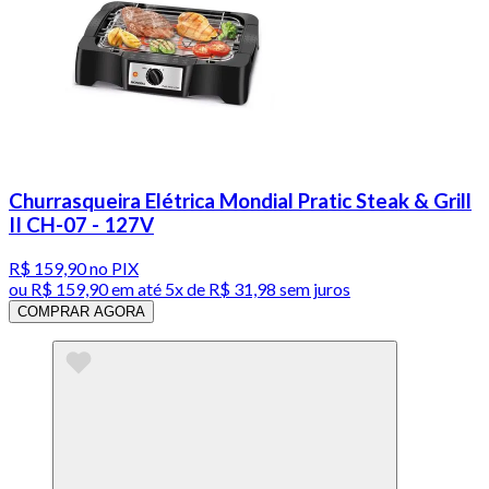
Churrasqueira Elétrica Mondial Pratic Steak & Grill
II CH-07 - 127V
R$ 159,90
no PIX
ou
R$ 159,90
em até
5x de R$ 31,98 sem juros
COMPRAR AGORA