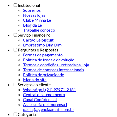
Institucional
Sobre nós
Nossas lojas
Clube Minha Le
Blog da Le
Trabalhe conosco
Serviço Financeiro
Cartão Le biscuit
Empréstimo Dim Dim
Perguntas e Respostas
Formas de pagamento
Política de troca e devolução
Termos e condições - retirada na Loja
Termos de compras internacionais
Politica de privacidade
Mapa do site
Serviços ao cliente
WhatsApp | (21) 97971-2181
Central de atendimento
Canal Confidencial
Assessoria de Imprensa |
paula@agenciaamais.com.br
Categorias