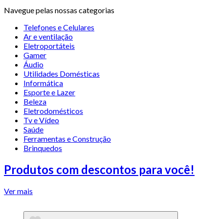
Navegue pelas nossas categorias
Telefones e Celulares
Ar e ventilação
Eletroportáteis
Gamer
Áudio
Utilidades Domésticas
Informática
Esporte e Lazer
Beleza
Eletrodomésticos
Tv e Vídeo
Saúde
Ferramentas e Construção
Brinquedos
Produtos com descontos para você!
Ver mais