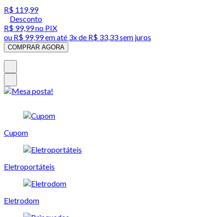
R$ 119,99
Desconto
R$ 99,99
no PIX
ou
R$ 99,99
em até
3x de R$ 33,33 sem juros
COMPRAR AGORA
Cupom
Eletroportáteis
Eletrodom