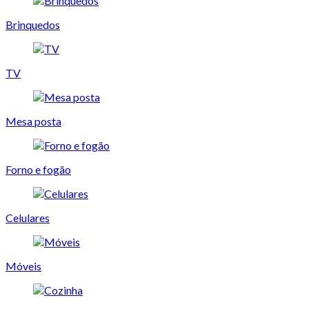
Brinquedos
TV
Mesa posta
Forno e fogão
Celulares
Móveis