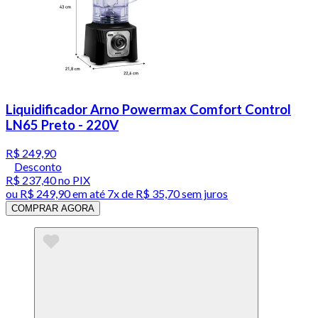
Liquidificador Arno Powermax Comfort Control
LN65 Preto - 220V
R$ 249,90
Desconto
R$ 237,40
no PIX
ou
R$ 249,90
em até
7x de R$ 35,70 sem juros
COMPRAR AGORA