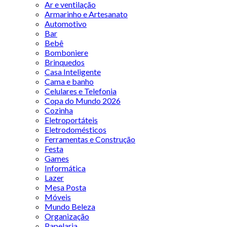
Ar e ventilação
Armarinho e Artesanato
Automotivo
Bar
Bebê
Bomboniere
Brinquedos
Casa Inteligente
Cama e banho
Celulares e Telefonia
Copa do Mundo 2026
Cozinha
Eletroportáteis
Eletrodomésticos
Ferramentas e Construção
Festa
Games
Informática
Lazer
Mesa Posta
Móveis
Mundo Beleza
Organização
Papelaria