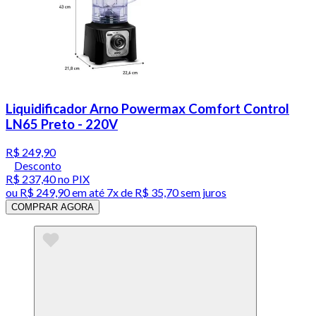
Liquidificador Arno Powermax Comfort Control
LN65 Preto - 220V
R$ 249,90
Desconto
R$ 237,40
no PIX
ou
R$ 249,90
em até
7x de R$ 35,70 sem juros
COMPRAR AGORA