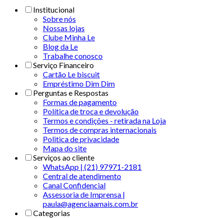
Institucional
Sobre nós
Nossas lojas
Clube Minha Le
Blog da Le
Trabalhe conosco
Serviço Financeiro
Cartão Le biscuit
Empréstimo Dim Dim
Perguntas e Respostas
Formas de pagamento
Política de troca e devolução
Termos e condições - retirada na Loja
Termos de compras internacionais
Politica de privacidade
Mapa do site
Serviços ao cliente
WhatsApp | (21) 97971-2181
Central de atendimento
Canal Confidencial
Assessoria de Imprensa |
paula@agenciaamais.com.br
Categorias