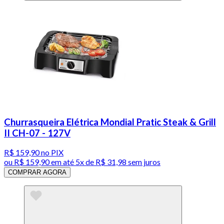
Churrasqueira Elétrica Mondial Pratic Steak & Grill
II CH-07 - 127V
R$ 159,90
no PIX
ou
R$ 159,90
em até
5x de R$ 31,98 sem juros
COMPRAR AGORA