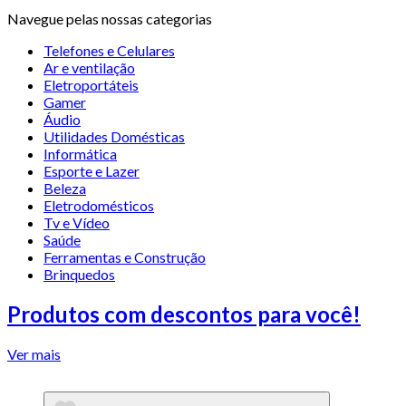
Navegue pelas nossas categorias
Telefones e Celulares
Ar e ventilação
Eletroportáteis
Gamer
Áudio
Utilidades Domésticas
Informática
Esporte e Lazer
Beleza
Eletrodomésticos
Tv e Vídeo
Saúde
Ferramentas e Construção
Brinquedos
Produtos com descontos para você!
Ver mais