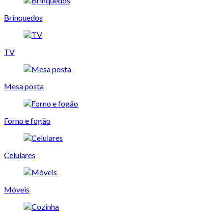
Brinquedos
TV
Mesa posta
Forno e fogão
Celulares
Móveis