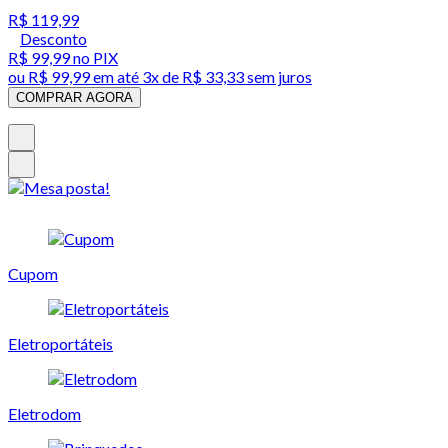
R$ 119,99
Desconto
R$ 99,99
no PIX
ou
R$ 99,99
em até
3x de R$ 33,33 sem juros
COMPRAR AGORA
Cupom
Eletroportáteis
Eletrodom