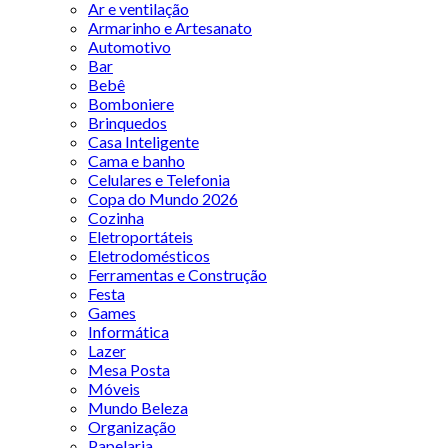
Ar e ventilação
Armarinho e Artesanato
Automotivo
Bar
Bebê
Bomboniere
Brinquedos
Casa Inteligente
Cama e banho
Celulares e Telefonia
Copa do Mundo 2026
Cozinha
Eletroportáteis
Eletrodomésticos
Ferramentas e Construção
Festa
Games
Informática
Lazer
Mesa Posta
Móveis
Mundo Beleza
Organização
Papelaria