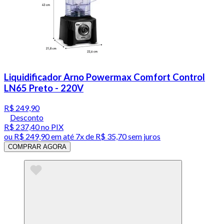
Liquidificador Arno Powermax Comfort Control
LN65 Preto - 220V
R$ 249,90
Desconto
R$ 237,40
no PIX
ou
R$ 249,90
em até
7x de R$ 35,70 sem juros
COMPRAR AGORA