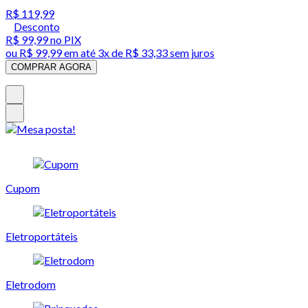
R$ 119,99
Desconto
R$ 99,99
no PIX
ou
R$ 99,99
em até
3x de R$ 33,33 sem juros
COMPRAR AGORA
Cupom
Eletroportáteis
Eletrodom