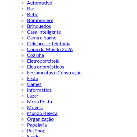
Automotivo
Bar
Bebê
Bomboniere
Brinquedos
Casa Inteligente
Cama e banho
Celulares e Telefonia
Copa do Mundo 2026
Cozinha
Eletroportáteis
Eletrodomésticos
Ferramentas e Construção
Festa
Games
Informática
Lazer
Mesa Posta
Móveis
Mundo Beleza
Organização
Papelaria
Pet Shop
Saúde