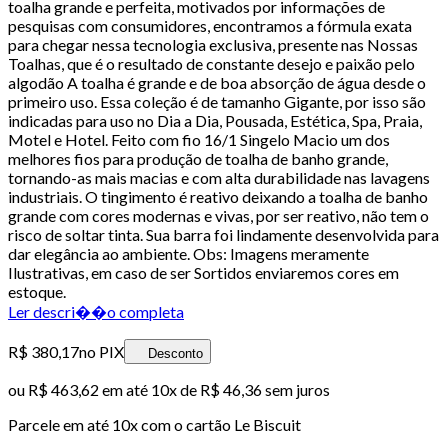
toalha grande e perfeita, motivados por informações de
pesquisas com consumidores, encontramos a fórmula exata
para chegar nessa tecnologia exclusiva, presente nas Nossas
Toalhas, que é o resultado de constante desejo e paixão pelo
algodão A toalha é grande e de boa absorção de água desde o
primeiro uso. Essa coleção é de tamanho Gigante, por isso são
indicadas para uso no Dia a Dia, Pousada, Estética, Spa, Praia,
Motel e Hotel. Feito com fio 16/1 Singelo Macio um dos
melhores fios para produção de toalha de banho grande,
tornando-as mais macias e com alta durabilidade nas lavagens
industriais. O tingimento é reativo deixando a toalha de banho
grande com cores modernas e vivas, por ser reativo, não tem o
risco de soltar tinta. Sua barra foi lindamente desenvolvida para
dar elegância ao ambiente. Obs: Imagens meramente
Ilustrativas, em caso de ser Sortidos enviaremos cores em
estoque.
Ler descri��o completa
R$ 380,17
no PIX
Desconto
ou
R$ 463,62
em até
10x de R$ 46,36 sem juros
Parcele em até
10
x com o cartão
Le Biscuit