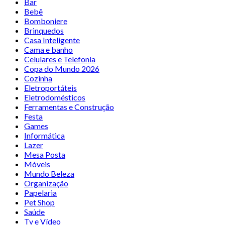
Bar
Bebê
Bomboniere
Brinquedos
Casa Inteligente
Cama e banho
Celulares e Telefonia
Copa do Mundo 2026
Cozinha
Eletroportáteis
Eletrodomésticos
Ferramentas e Construção
Festa
Games
Informática
Lazer
Mesa Posta
Móveis
Mundo Beleza
Organização
Papelaria
Pet Shop
Saúde
Tv e Vídeo