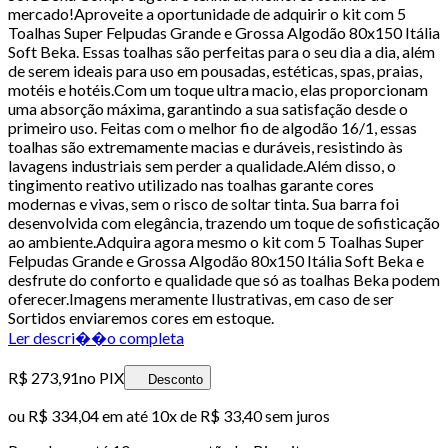
mercado!Aproveite a oportunidade de adquirir o kit com 5
Toalhas Super Felpudas Grande e Grossa Algodão 80x150 Itália
Soft Beka. Essas toalhas são perfeitas para o seu dia a dia, além
de serem ideais para uso em pousadas, estéticas, spas, praias,
motéis e hotéis.Com um toque ultra macio, elas proporcionam
uma absorção máxima, garantindo a sua satisfação desde o
primeiro uso. Feitas com o melhor fio de algodão 16/1, essas
toalhas são extremamente macias e duráveis, resistindo às
lavagens industriais sem perder a qualidade.Além disso, o
tingimento reativo utilizado nas toalhas garante cores
modernas e vivas, sem o risco de soltar tinta. Sua barra foi
desenvolvida com elegância, trazendo um toque de sofisticação
ao ambiente.Adquira agora mesmo o kit com 5 Toalhas Super
Felpudas Grande e Grossa Algodão 80x150 Itália Soft Beka e
desfrute do conforto e qualidade que só as toalhas Beka podem
oferecer.Imagens meramente Ilustrativas, em caso de ser
Sortidos enviaremos cores em estoque.
Ler descri��o completa
R$ 273,91
no PIX
Desconto
ou
R$ 334,04
em até
10x de R$ 33,40 sem juros