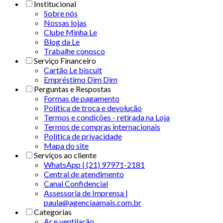
Institucional
Sobre nós
Nossas lojas
Clube Minha Le
Blog da Le
Trabalhe conosco
Serviço Financeiro
Cartão Le biscuit
Empréstimo Dim Dim
Perguntas e Respostas
Formas de pagamento
Política de troca e devolução
Termos e condições - retirada na Loja
Termos de compras internacionais
Politica de privacidade
Mapa do site
Serviços ao cliente
WhatsApp | (21) 97971-2181
Central de atendimento
Canal Confidencial
Assessoria de Imprensa |
paula@agenciaamais.com.br
Categorias
Ar e ventilação