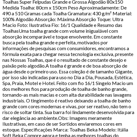
Toalhas Super Felpudas Grande e Grossa Algodão 80x150
Medida Toalha: 80cm x 150cm Peso Aproximadamente: De
490 a 510 Gramas cada Toalha Gramatura: 430 g/m² Material:
100% Algodão Absorção: Máxima Absorção Toque: Ultra
Macio Foto: Ilustrativa Fio: 16/1 Qualidade e Resumo das
ToalhasUma toalha grande com volume inigualável com
absorção incomparável e toque envolvente. Em constante
busca pela toalha grande e perfeita, motivados por
informações de pesquisas com consumidores, encontramos a
fórmula exata para chegar nessa tecnologia exclusiva, presente
nas Nossas Toalhas, que é o resultado de constante desejo e
paixão pelo algodão.A toalha é grande e de boa absorção de
água desde o primeiro uso. Essa coleção é de tamanho Gigante,
por isso são indicadas para uso no Dia a Dia, Pousada, Estética,
Spa, Praia, Motel e Hotel. Feito com fio 16/1 Singelo Macio um
dos melhores fios para produção de toalha de banho grande,
tornando-as mais macias e com alta durabilidade nas lavagens
industriais. O tingimento é reativo deixando a toalha de banho
grande com cores modernas e vivas, por ser reativo, não tem o
risco de soltar tinta. Sua barra foi lindamente desenvolvida para
dar elegância ao ambiente.Obs: Imagens meramente
Ilustrativas, em caso de ser Sortidos enviaremos cores em
estoque. Especificações Marca: Toalhas Beka Modelo: Itália
Soft Beka Compre agora e tenha as melhores toalhas do