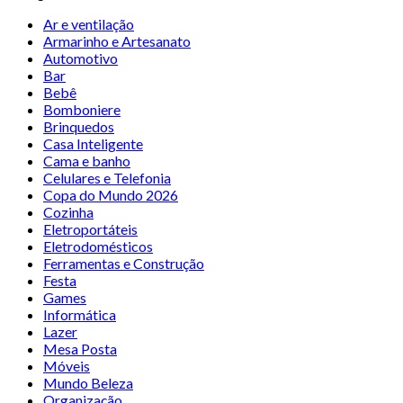
Ar e ventilação
Armarinho e Artesanato
Automotivo
Bar
Bebê
Bomboniere
Brinquedos
Casa Inteligente
Cama e banho
Celulares e Telefonia
Copa do Mundo 2026
Cozinha
Eletroportáteis
Eletrodomésticos
Ferramentas e Construção
Festa
Games
Informática
Lazer
Mesa Posta
Móveis
Mundo Beleza
Organização