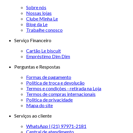
Sobre nós
Nossas lojas
Clube Minha Le
Blog da Le
Trabalhe conosco
Serviço Financeiro
Cartão Le biscuit
Empréstimo Dim Dim
Perguntas e Respostas
Formas de pagamento
Política de troca e devolução
Termos e condições - retirada na Loja
Termos de compras internacionais
Politica de privacidade
Mapa do site
Serviços ao cliente
WhatsApp | (21) 97971-2181
Central de atendimento