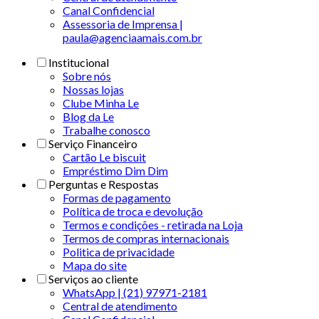
Canal Confidencial
Assessoria de Imprensa |
paula@agenciaamais.com.br
Institucional
Sobre nós
Nossas lojas
Clube Minha Le
Blog da Le
Trabalhe conosco
Serviço Financeiro
Cartão Le biscuit
Empréstimo Dim Dim
Perguntas e Respostas
Formas de pagamento
Política de troca e devolução
Termos e condições - retirada na Loja
Termos de compras internacionais
Politica de privacidade
Mapa do site
Serviços ao cliente
WhatsApp | (21) 97971-2181
Central de atendimento