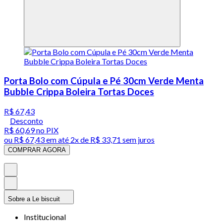
Porta Bolo com Cúpula e Pé 30cm Verde Menta
Bubble Crippa Boleira Tortas Doces
R$ 67,43
Desconto
R$ 60,69
no PIX
ou
R$ 67,43
em até
2x de R$ 33,71 sem juros
COMPRAR AGORA
Sobre a Le biscuit
Institucional