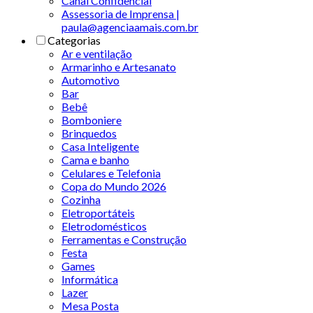
Canal Confidencial
Assessoria de Imprensa |
paula@agenciaamais.com.br
Categorias
Ar e ventilação
Armarinho e Artesanato
Automotivo
Bar
Bebê
Bomboniere
Brinquedos
Casa Inteligente
Cama e banho
Celulares e Telefonia
Copa do Mundo 2026
Cozinha
Eletroportáteis
Eletrodomésticos
Ferramentas e Construção
Festa
Games
Informática
Lazer
Mesa Posta