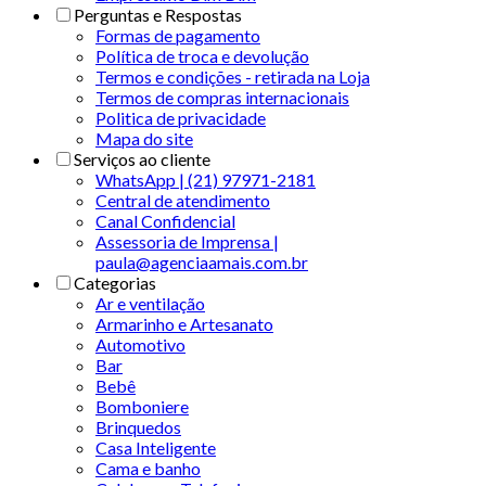
Perguntas e Respostas
Formas de pagamento
Política de troca e devolução
Termos e condições - retirada na Loja
Termos de compras internacionais
Politica de privacidade
Mapa do site
Serviços ao cliente
WhatsApp | (21) 97971-2181
Central de atendimento
Canal Confidencial
Assessoria de Imprensa |
paula@agenciaamais.com.br
Categorias
Ar e ventilação
Armarinho e Artesanato
Automotivo
Bar
Bebê
Bomboniere
Brinquedos
Casa Inteligente
Cama e banho