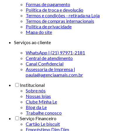
Formas de pagamento
Política de troca e devolução
Termos e condições - retirada na Loja
Termos de compras internacionais
Politica de privacidade
Mapa do site
Serviços ao cliente
WhatsApp | (21) 97971-2181
Central de atendimento
Canal Confidencial
Assessoria de Imprensa |
paula@agenciaamais.com.br
Institucional
Sobre nós
Nossas lojas
Clube Minha Le
Blog da Le
Trabalhe conosco
Serviço Financeiro
Cartão Le biscuit
Empréstimo Dim Dim