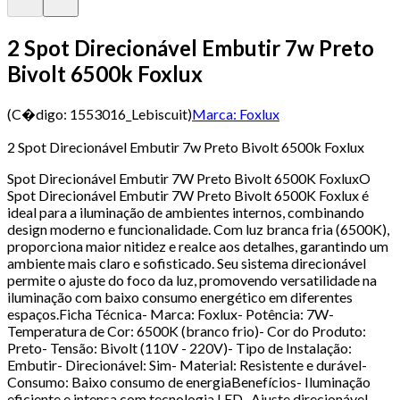
2 Spot Direcionável Embutir 7w Preto
Bivolt 6500k Foxlux
(C�digo:
1553016_Lebiscuit
)
Marca:
Foxlux
2 Spot Direcionável Embutir 7w Preto Bivolt 6500k Foxlux
Spot Direcionável Embutir 7W Preto Bivolt 6500K FoxluxO
Spot Direcionável Embutir 7W Preto Bivolt 6500K Foxlux é
ideal para a iluminação de ambientes internos, combinando
design moderno e funcionalidade. Com luz branca fria (6500K),
proporciona maior nitidez e realce aos detalhes, garantindo um
ambiente mais claro e sofisticado. Seu sistema direcionável
permite o ajuste do foco da luz, promovendo versatilidade na
iluminação com baixo consumo energético em diferentes
espaços.Ficha Técnica- Marca: Foxlux- Potência: 7W-
Temperatura de Cor: 6500K (branco frio)- Cor do Produto:
Preto- Tensão: Bivolt (110V - 220V)- Tipo de Instalação:
Embutir- Direcionável: Sim- Material: Resistente e durável-
Consumo: Baixo consumo de energiaBenefícios- Iluminação
eficiente e intensa com tecnologia LED- Ajuste direcionável