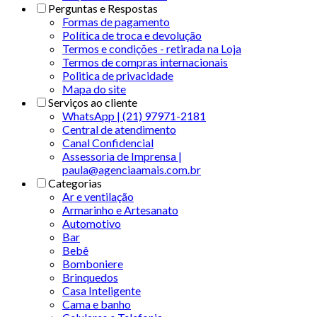
Perguntas e Respostas
Formas de pagamento
Política de troca e devolução
Termos e condições - retirada na Loja
Termos de compras internacionais
Politica de privacidade
Mapa do site
Serviços ao cliente
WhatsApp | (21) 97971-2181
Central de atendimento
Canal Confidencial
Assessoria de Imprensa |
paula@agenciaamais.com.br
Categorias
Ar e ventilação
Armarinho e Artesanato
Automotivo
Bar
Bebê
Bomboniere
Brinquedos
Casa Inteligente
Cama e banho