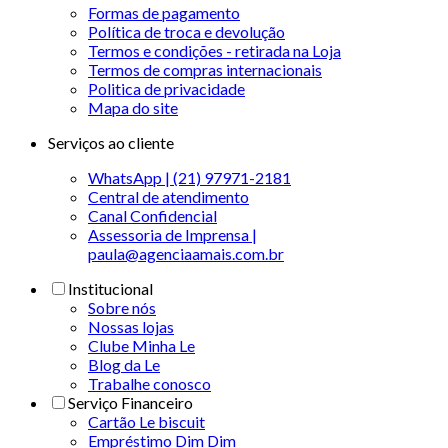
Formas de pagamento
Política de troca e devolução
Termos e condições - retirada na Loja
Termos de compras internacionais
Politica de privacidade
Mapa do site
Serviços ao cliente
WhatsApp | (21) 97971-2181
Central de atendimento
Canal Confidencial
Assessoria de Imprensa |
paula@agenciaamais.com.br
Institucional
Sobre nós
Nossas lojas
Clube Minha Le
Blog da Le
Trabalhe conosco
Serviço Financeiro
Cartão Le biscuit
Empréstimo Dim Dim