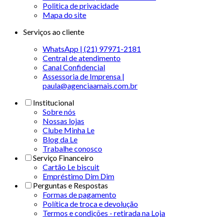
Politica de privacidade
Mapa do site
Serviços ao cliente
WhatsApp | (21) 97971-2181
Central de atendimento
Canal Confidencial
Assessoria de Imprensa |
paula@agenciaamais.com.br
Institucional
Sobre nós
Nossas lojas
Clube Minha Le
Blog da Le
Trabalhe conosco
Serviço Financeiro
Cartão Le biscuit
Empréstimo Dim Dim
Perguntas e Respostas
Formas de pagamento
Política de troca e devolução
Termos e condições - retirada na Loja