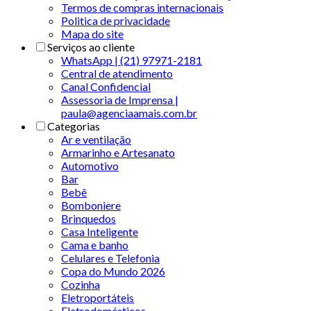
Termos de compras internacionais
Politica de privacidade
Mapa do site
Serviços ao cliente
WhatsApp | (21) 97971-2181
Central de atendimento
Canal Confidencial
Assessoria de Imprensa |
paula@agenciaamais.com.br
Categorias
Ar e ventilação
Armarinho e Artesanato
Automotivo
Bar
Bebê
Bomboniere
Brinquedos
Casa Inteligente
Cama e banho
Celulares e Telefonia
Copa do Mundo 2026
Cozinha
Eletroportáteis
Eletrodomésticos