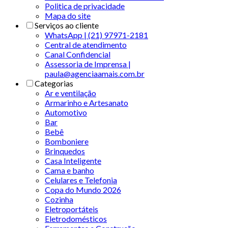
Politica de privacidade
Mapa do site
Serviços ao cliente
WhatsApp | (21) 97971-2181
Central de atendimento
Canal Confidencial
Assessoria de Imprensa |
paula@agenciaamais.com.br
Categorias
Ar e ventilação
Armarinho e Artesanato
Automotivo
Bar
Bebê
Bomboniere
Brinquedos
Casa Inteligente
Cama e banho
Celulares e Telefonia
Copa do Mundo 2026
Cozinha
Eletroportáteis
Eletrodomésticos