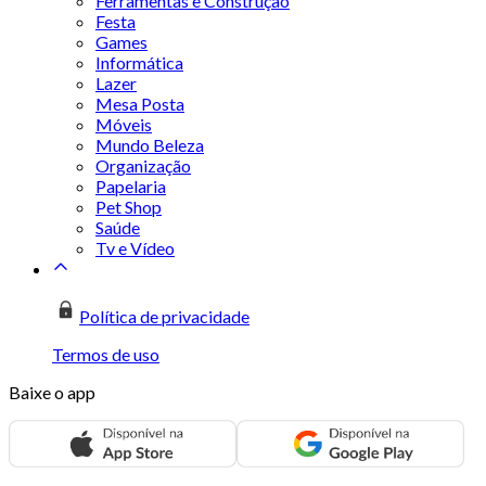
Ferramentas e Construção
Festa
Games
Informática
Lazer
Mesa Posta
Móveis
Mundo Beleza
Organização
Papelaria
Pet Shop
Saúde
Tv e Vídeo
Política de privacidade
Termos de uso
Baixe o app