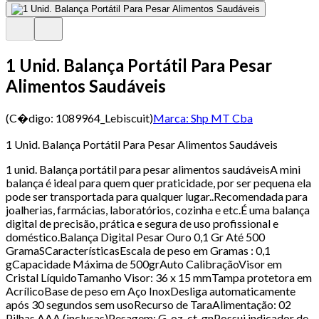
1 Unid. Balança Portátil Para Pesar
Alimentos Saudáveis
(C�digo:
1089964_Lebiscuit
)
Marca:
Shp MT Cba
1 Unid. Balança Portátil Para Pesar Alimentos Saudáveis
1 unid. Balança portátil para pesar alimentos saudáveisA mini
balança é ideal para quem quer praticidade, por ser pequena ela
pode ser transportada para qualquer lugar..Recomendada para
joalherias, farmácias, laboratórios, cozinha e etc.É uma balança
digital de precisão, prática e segura de uso profissional e
doméstico.Balança Digital Pesar Ouro 0,1 Gr Até 500
GramaSCaracterísticasEscala de peso em Gramas : 0,1
gCapacidade Máxima de 500grAuto CalibraçãoVisor em
Cristal LíquidoTamanho Visor: 36 x 15 mmTampa protetora em
AcrílicoBase de peso em Aço InoxDesliga automaticamente
após 30 segundos sem usoRecurso de TaraAlimentação: 02
Pilhas AAA (inclusas)Pesagem: G, oz, ct, gnPossui indicador de