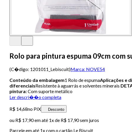
Rolo para pintura espuma 09cm com s
(C�digo:
1201011_Lebiscuit
)
Marca:
NOVE54
Conteúdo da embalagem
1 Rolo de espuma
Aplicações e d
diferenciais
Resistente à aguarrás e solventes minerais
DET
pintura:
Com suporte metálico
Ler descri��o completa
R$ 14,68
no PIX
Desconto
ou
R$ 17,90
em até 1x de
R$ 17,90
sem juros
Parcele em até
1
x com o cartão
Le Biscuit