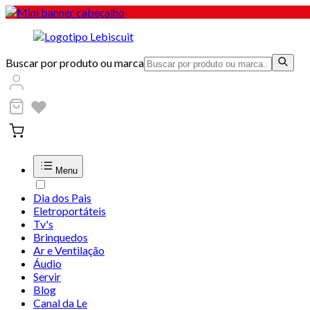
Buscar por produto ou marca
Menu
Dia dos Pais
Eletroportáteis
Tv's
Brinquedos
Ar e Ventilação
Áudio
Servir
Blog
Canal da Le