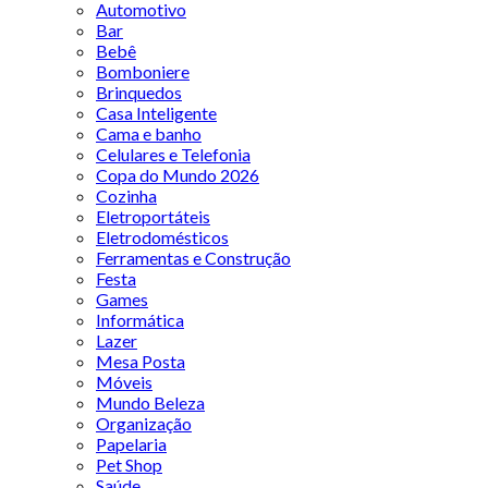
Automotivo
Bar
Bebê
Bomboniere
Brinquedos
Casa Inteligente
Cama e banho
Celulares e Telefonia
Copa do Mundo 2026
Cozinha
Eletroportáteis
Eletrodomésticos
Ferramentas e Construção
Festa
Games
Informática
Lazer
Mesa Posta
Móveis
Mundo Beleza
Organização
Papelaria
Pet Shop
Saúde