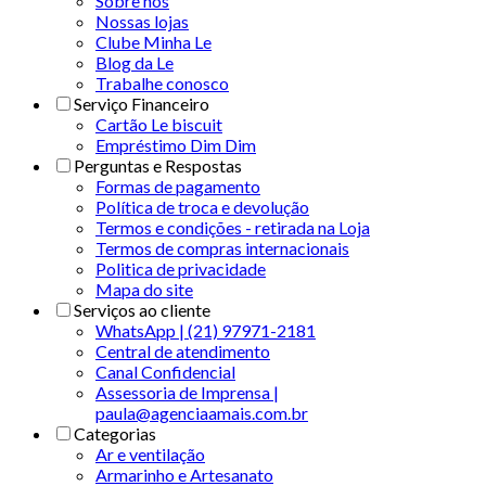
Sobre nós
Nossas lojas
Clube Minha Le
Blog da Le
Trabalhe conosco
Serviço Financeiro
Cartão Le biscuit
Empréstimo Dim Dim
Perguntas e Respostas
Formas de pagamento
Política de troca e devolução
Termos e condições - retirada na Loja
Termos de compras internacionais
Politica de privacidade
Mapa do site
Serviços ao cliente
WhatsApp | (21) 97971-2181
Central de atendimento
Canal Confidencial
Assessoria de Imprensa |
paula@agenciaamais.com.br
Categorias
Ar e ventilação
Armarinho e Artesanato