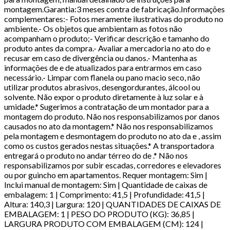
montagem.Garantia:3 meses contra de fabricação.Informações
complementares:- Fotos meramente ilustrativas do produto no
ambiente.- Os objetos que ambientam as fotos não
acompanham o produto;- Verificar descrição e tamanho do
produto antes da compra.- Avaliar a mercadoria no ato do e
recusar em caso de divergência ou danos.- Mantenha as
informações de e de atualizados para entrarmos em caso
necessário.- Limpar com flanela ou pano macio seco, não
utilizar produtos abrasivos, desengordurantes, álcool ou
solvente. Não expor o produto diretamente à luz solar e à
umidade.* Sugerimos a contratação de um montador para a
montagem do produto. Não nos responsabilizamos por danos
causados no ato da montagem.* Não nos responsabilizamos
pela montagem e desmontagem do produto no ato da e , assim
como os custos gerados nestas situações.* A transportadora
entregará o produto no andar térreo do de .* Não nos
responsabilizamos por subir escadas, corredores e elevadores
ou por guincho em apartamentos. Requer montagem: Sim |
Inclui manual de montagem: Sim | Quantidade de caixas de
embalagem: 1 | Comprimento: 41,5 | Profundidade: 41,5 |
Altura: 140,3 | Largura: 120 | QUANTIDADES DE CAIXAS DE
EMBALAGEM: 1 | PESO DO PRODUTO (KG): 36,85 |
LARGURA PRODUTO COM EMBALAGEM (CM): 124 |