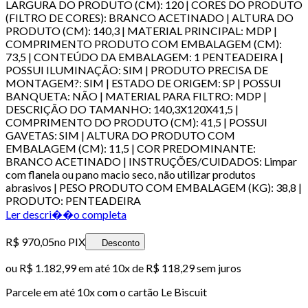
LARGURA DO PRODUTO (CM): 120 | CORES DO PRODUTO
(FILTRO DE CORES): BRANCO ACETINADO | ALTURA DO
PRODUTO (CM): 140,3 | MATERIAL PRINCIPAL: MDP |
COMPRIMENTO PRODUTO COM EMBALAGEM (CM):
73,5 | CONTEÚDO DA EMBALAGEM: 1 PENTEADEIRA |
POSSUI ILUMINAÇÃO: SIM | PRODUTO PRECISA DE
MONTAGEM?: SIM | ESTADO DE ORIGEM: SP | POSSUI
BANQUETA: NÃO | MATERIAL PARA FILTRO: MDP |
DESCRIÇÃO DO TAMANHO: 140,3X120X41,5 |
COMPRIMENTO DO PRODUTO (CM): 41,5 | POSSUI
GAVETAS: SIM | ALTURA DO PRODUTO COM
EMBALAGEM (CM): 11,5 | COR PREDOMINANTE:
BRANCO ACETINADO | INSTRUÇÕES/CUIDADOS: Limpar
com flanela ou pano macio seco, não utilizar produtos
abrasivos | PESO PRODUTO COM EMBALAGEM (KG): 38,8 |
PRODUTO: PENTEADEIRA
Ler descri��o completa
R$ 970,05
no PIX
Desconto
ou
R$ 1.182,99
em até
10x de R$ 118,29 sem juros
Parcele em até
10
x com o cartão
Le Biscuit